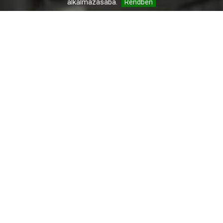
alkalmazásába.
Rendben
Főoldal
VIV Csoport
VIV Zrt.
Üdvözlés
Kedves Érdeklődő, Tisztelt
Partnerünk!
A
VIV Zrt.
fővállalkozási, generál kivitelezési, tervezési,
kivitelezési és karbantartási feladatokat valósít meg
jellemzően Magyarország területén, de jelentős
kivitelezési tevékenységet folytat Németországban is.
Legfontosabb célkitűzésünk hazai és külföldi
megbízóinktól kapott feladatok kért kondíciókkal, jó
minőségben való teljesítése, amelyhez megbízható